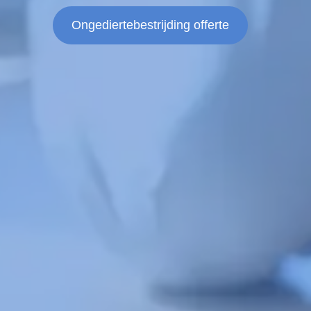
Ongediertebestrijding offerte