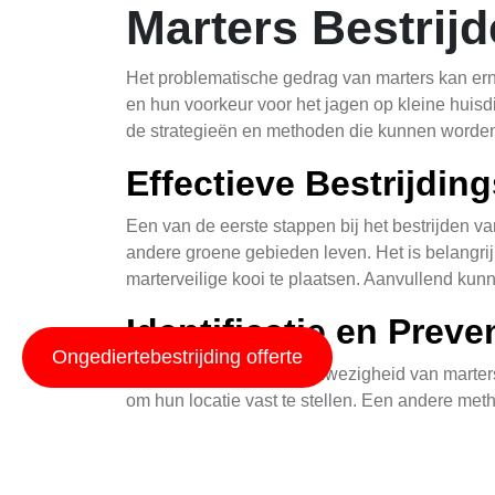
Marters Bestrijd
Het problematische gedrag van marters kan er
en hun voorkeur voor het jagen op kleine huisdi
de strategieën en methoden die kunnen worden g
Effectieve Bestrijdi
Een van de eerste stappen bij het bestrijden van
andere groene gebieden leven. Het is belangri
marterveilige kooi te plaatsen. Aanvullend kun
Identificatie en Preve
Ongediertebestrijding offerte
Het is cruciaal om de aanwezigheid van marters
om hun locatie vast te stellen. Een andere met
detecteren zonder ze te verstoren.
Biologische Bestrijdi